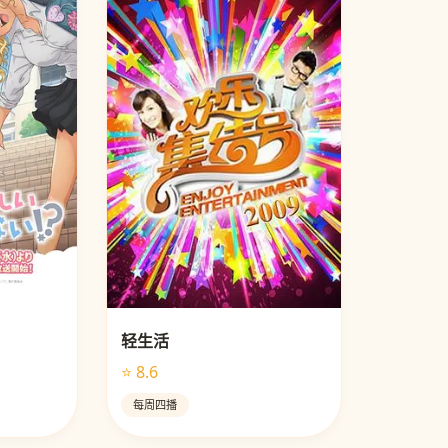
轻生活
⭐ 8.6
每周四播