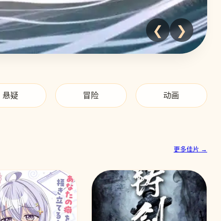
❮
❯
悬疑
冒险
动画
更多佳片 →