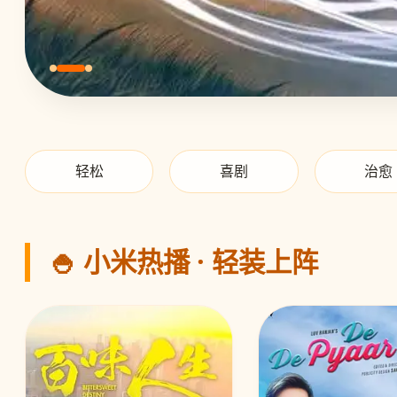
轻松
喜剧
治愈
🍚 小米热播 · 轻装上阵