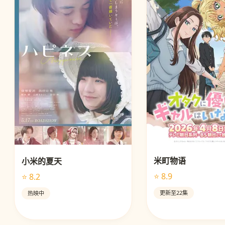
米町物语
小米的夏天
⭐ 8.9
⭐ 8.2
更新至22集
热映中