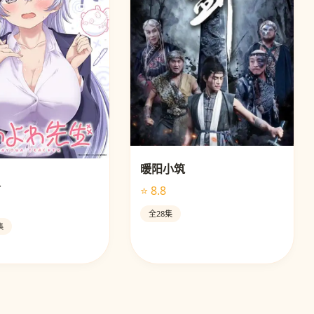
暖阳小筑
灵
⭐ 8.8
全28集
集